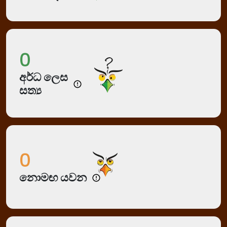
0
අර්ධ ලෙස
සත්‍ය
0
නොමඟ යවන