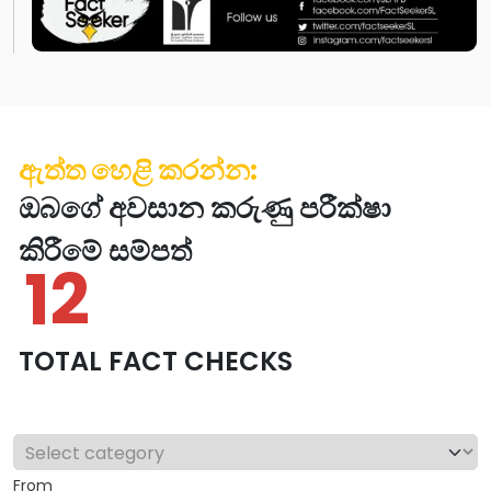
ඇත්ත හෙළි කරන්න:
ඔබගේ අවසාන කරුණු පරීක්ෂා
කිරීමේ සම්පත්
12
TOTAL FACT CHECKS
From