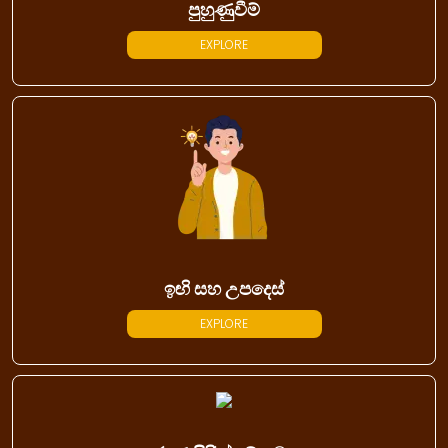
පුහුණුවීම්
EXPLORE
ඉඟි සහ උපදෙස්
EXPLORE