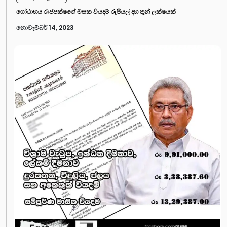
ගෝඨාභය රාජපක්ෂගේ මසක වියදම රුපියල් දහ තුන් ලක්ෂයක්
නොවැම්බර් 14, 2023