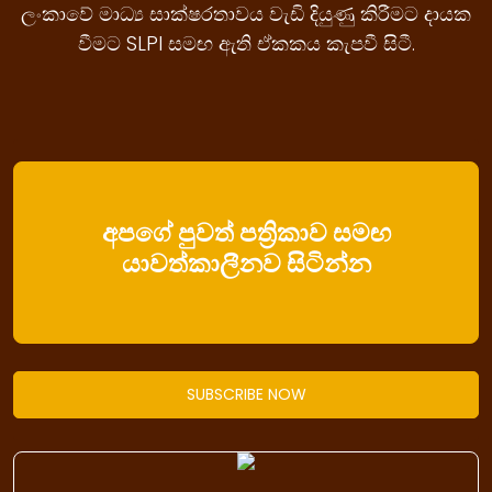
ලංකාවේ මාධ්‍ය සාක්ෂරතාවය වැඩි දියුණු කිරීමට දායක
වීමට SLPI සමඟ ඇති ඒකකය කැපවී සිටී.
අපගේ පුවත් පත්‍රිකාව සමඟ
යාවත්කාලීනව සිටින්න
SUBSCRIBE NOW