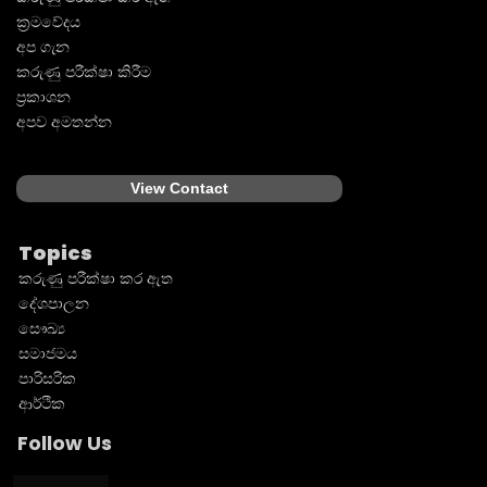
ක්‍රමවේදය
අප ගැන
කරුණු පරීක්ෂා කිරීම
ප්‍රකාශන
අපව අමතන්න
View Contact
Topics
කරුණු පරීක්ෂා කර ඇත
දේශපාලන
සෞඛ්‍ය
සමාජමය
පාරිසරික
ආර්ථික
Follow Us