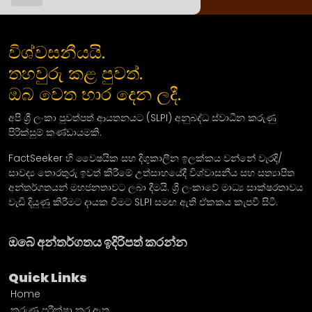
විශ්වසනීයයි.
තහවුරු කළ පුවත්.
ඔබ වෙත භාර දෙන ලදී.
අපි ශ්‍රී ලංකා පුවත්පත් ආයතනයට (SLPI) අනුබද්ධ ස්වාධීන කරුණු
පිරික්සුම් කණ්ඩායමකි.
FactSeeker හි වෛෂයික සහ දිගුකාලීන ඉලක්කය වන්නේ වැරදි/
සාවද්‍ය තොරතුරු ඉවත් කිරීමේ උත්සාහයේදී විශ්වාසනීය සහ සත්‍යාපිත
අන්තර්ගතයන් මහජනතාවට ලබා දීමයි. ශ්‍රී ලංකාවේ මාධ්‍ය සාක්ෂරතාවය
වැඩි දියුණු කිරීමට දායක වීමට SLPI සමඟ ඇති ඒකකය කැපවී සිටී.
ඔබේ අන්තර්ගතය ඉදිරිපත් කරන්න
Quick Links
Home
කරුණු පරීක්ෂා කර ඇත