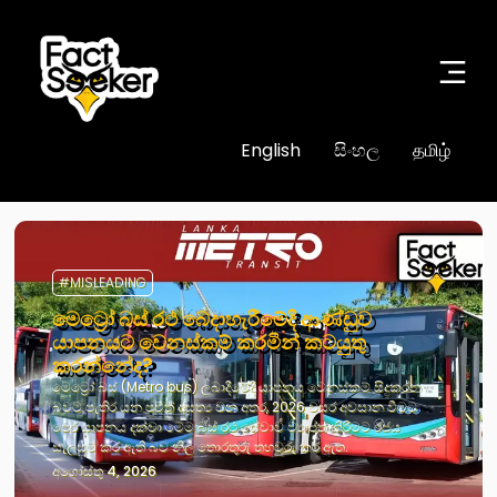
English
සිංහල
தமிழ்
#MISLEADING
මෙට්‍රෝ බස් රථ බෙදාහැරීමේදී ආණ්ඩුව
යාපනයට වෙනස්කම් කරමින් කටයුතු
කරන්නේද?
මෙට්‍රෝ බස් (Metro bus) ලබාදීමේදී යාපනය වෙනස්කම් සිදුකරන
බවට පැතිර යන පුවත් අසත්‍ය වන අතර, 2026 වසර අවසාන වීමට
පෙර යාපනය දක්වා මෙම බස් රථ සේවාව ව්‍යාප්ත කිරීමට රජය
සැලසුම් කර ඇති බව නිල තොරතුරු තහවුරු කර ඇත.
අගෝස්තු 4, 2026