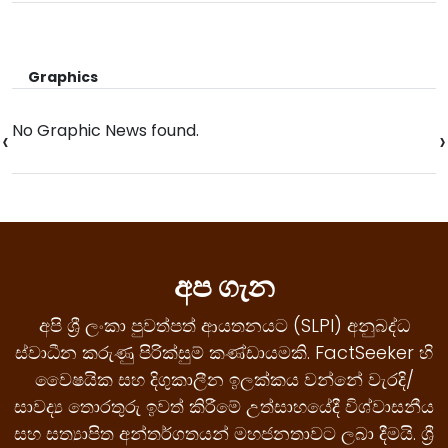
Graphics
No Graphic News found.
‹
›
අප ගැන
අපි ශ්‍රී ලංකා පුවත්පත් ආයතනයට (SLPI) අනුබද්ධ
ස්වාධීන කරුණු පිරික්සුම් කණ්ඩායමකි. FactSeeker හි
වෛෂයික සහ දිගුකාලීන ඉලක්කය වන්නේ වැරදි/
සාවද්‍ය තොරතුරු ඉවත් කිරීමේ උත්සාහයේදී විශ්වාසනීය
සහ සත්‍යාපිත අන්තර්ගතයන් මහජනතාවට ලබා දීමයි. ශ්‍රී