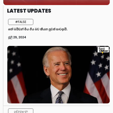
LATEST UPDATES
#FALSE
ජෝ බයිඩන් මිය ගිය බව කියන පුවත් සාවද්‍යයි.
ජූලි 29, 2024
දේශපාලන