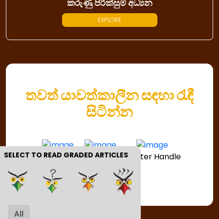
කරුණු පිරික්සුම් අධ්‍යන
EXPLORE
තවත් යාවත්කාලීන සඳහා රැඳී
සිටින්න
SELECT TO READ GRADED ARTICLES
Fb Handle
IG Handle
Twitter Handle
All