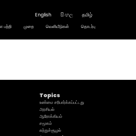
English
සිංහල
தமிழ்
 பற்றி
முறை
வெளியீடுகள்
தொடர்பு
Topics
உண்மை சரிபார்க்கப்பட்டது
அரசியல்
ஆரோக்கியம்
சமூகம்
சுற்றுச்சூழல்