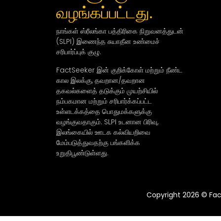
வழங்கப்பட்டது.
நாங்கள் ஸ்ரீலங்கா பத்திரிகை நிறுவனத்துடன்
(SLPI) இணைந்த சுயாதீன உண்மைச்
சரிபார்ப்புக் குழு.
FactSeeker இன் குறிக்கோள் மற்றும் நீண்ட
கால இலக்கு, தவறான/தவறான
தகவல்களைத் தடுக்கும் முயற்சியில்
நம்பகமான மற்றும் சரிபார்க்கப்பட்ட
உள்ளடக்கத்தை பொதுமக்களுக்கு
வழங்குவதாகும். SLPI உடனான பிரிவு,
இலங்கையில் ஊடக கல்வியறிவை
மேம்படுத்துவதற்கு பங்களிக்க
உறுதிபூண்டுள்ளது.
Copyright 2026 © Fact