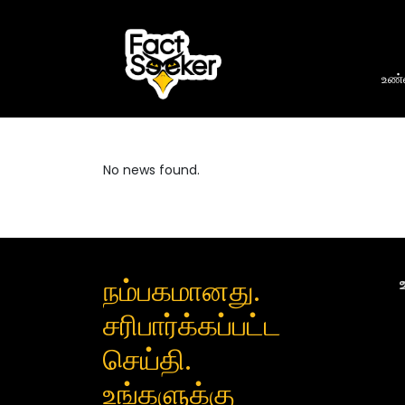
உண்ம
No news found.
நம்பகமானது.
சரிபார்க்கப்பட்ட
செய்தி.
உங்களுக்கு